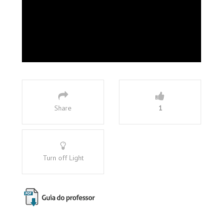
Share
1
Turn off Light