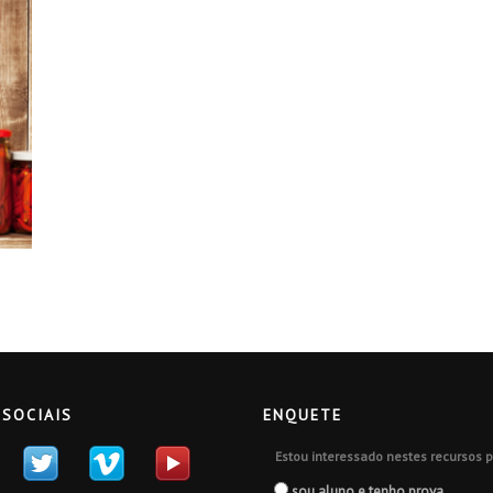
 SOCIAIS
ENQUETE
Estou interessado nestes recursos p
sou aluno e tenho prova