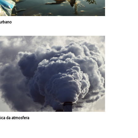
 urbano
ica da atmosfera