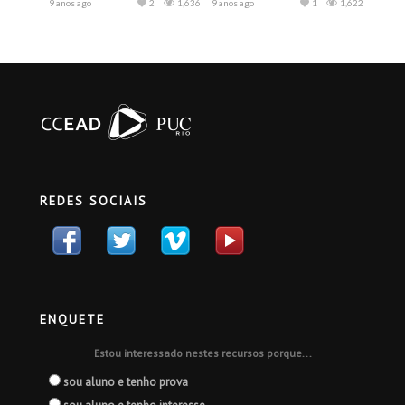
9 anos ago
2
1,636
9 anos ago
1
1,622
REDES SOCIAIS
ENQUETE
Estou interessado nestes recursos porque...
sou aluno e tenho prova