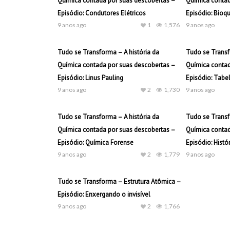
Química contada por suas descobertas –
Química contad
Episódio: Condutores Elétricos
Episódio: Bioq
9 anos ago
1
1,576
9 anos ago
Tudo se Transforma – A história da
Tudo se Transf
Química contada por suas descobertas –
Química contad
Episódio: Linus Pauling
Episódio: Tabel
9 anos ago
2
1,730
9 anos ago
Tudo se Transforma – A história da
Tudo se Transf
Química contada por suas descobertas –
Química contad
Episódio: Química Forense
Episódio: Hist
9 anos ago
2
1,779
9 anos ago
Tudo se Transforma – Estrutura Atômica –
Episódio: Enxergando o invisível
9 anos ago
2
1,766