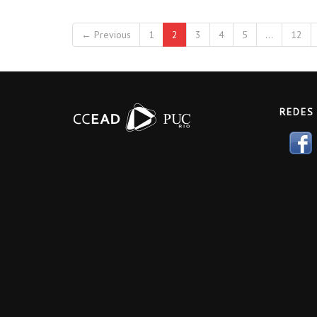
← Previous
1
2
3
4
5
…
12
REDES