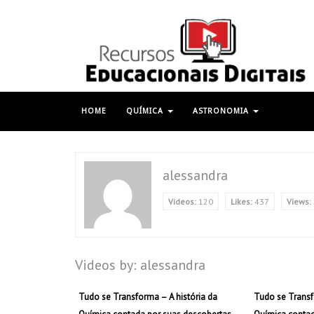
HOME
QUÍMICA
ASTRONOMIA
alessandra
Videos:
120
Likes:
437
Views:
Videos by: alessandra
Tudo se Transforma – A história da
Tudo se Transf