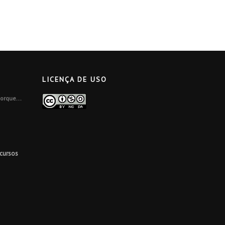
LICENÇA DE USO
orque...
ecursos