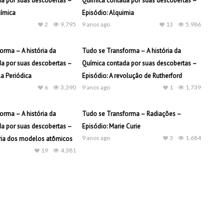
a por suas descobertas –
Química contada por suas descobertas –
uímica
Episódio: Alquimia
2
9,795
9 anos ago
13
5,986
orma – A história da
Tudo se Transforma – A história da
a por suas descobertas –
Química contada por suas descobertas –
a Periódica
Episódio: A revolução de Rutherford
6
3,390
9 anos ago
1
1,739
orma – A história da
Tudo se Transforma – Radiações –
a por suas descobertas –
Episódio: Marie Curie
9 anos ago
3
1,684
ória dos modelos atômicos
19
4,381